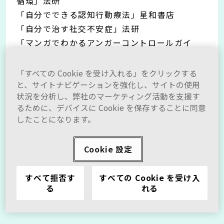
循環」法研
「自分でできる認知行動療法」星和書店
「自分で治す社交不安症」法研
「マンガでわかるアンガーコントロールガイ
ド」法研
「認知行動療法のすべてがわかる本」講談社
「すべての Cookie を受け入れる」をクリックする
「あれこれ気にしすぎて疲れてしまう人へ 精神
と、サイトナビゲーションを強化し、サイトの使用
状況を分析し、弊社のマーケティング活動を支援す
科医30年のドクターが教える傷ついた心の完全
るために、デバイスに Cookie を保存することに同意
リセット術」徳間書店
したことになります。
「ぐるぐると考えてしまう心のクセのなおし
方」大和書房
Cookie 設定
「ナイーブさんを思考のクセから救う本」ワニ
ブックス など
すべて拒否す
すべての Cookie を受け入
る
れる