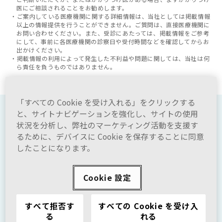
医にご相談されることをお勧めします。
・ご案内している医療機関に関する詳細情報は、当社としては掲載情報
以上の情報提供を行うことができません。ご質問は、直接医療機関に
お問い合わせください。また、受診にあたっては、掲載情報をご参考
にして、事前に各医療機関の診察日や受付時間などを確認してからお
出かけください。
・掲載情報の利用によって発生した不利益や問題に関しては、当社は何
ら責任を負うものではありません。
「すべての Cookie を受け入れる」をクリックする
と、サイトナビゲーションを強化し、サイトの使用
状況を分析し、弊社のマーケティング活動を支援す
TOP
るために、デバイスに Cookie を保存することに同意
したことになります。
不安症とは
Cookie 設定
GADとは
すべて拒否す
すべての Cookie を受け入
る
れる