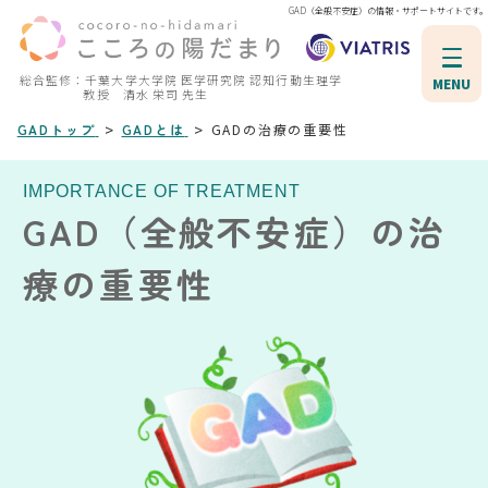
GAD（全般不安症）の情報・サポートサイトです。
総合監修：千葉大学大学院 医学研究院 認知行動生理学
MENU
教授 清水 栄司 先生
>
>
GADトップ
GADとは
GADの治療の重要性
IMPORTANCE OF TREATMENT
GAD（全般不安症）の治
療の重要性