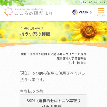
うつ病の情報・サポートサイトです。
うつ病の治療方法は？
抗うつ薬の種類
監修：医療法人社団 新光会 不知火クリニック 院長
産業医科大学 名誉教授
中村 純 先生
現在、うつ病の治療に使用されている
抗うつ薬です。
主な抗うつ薬
SSRI（選択的セロトニン再取り
込み阻害薬）