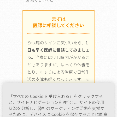
ご相談ください。
まずは
医師に相談してください
うつ病のサインに気づいたら、
1
日も早く医師に相談してみましょ
う。
治療には少し時間がかかるこ
ともありますが、ゆっくり休養を
とり、くすりによる治療で日常生
活の支障も軽くなってきます。ま
た、ご家族や周りの方に付き添っ
てもらい、一緒に病院へ受診する
「すべての Cookie を受け入れる」をクリックする
ことでうつ病への理解が得られ、
と、サイトナビゲーションを強化し、サイトの使用
状況を分析し、弊社のマーケティング活動を支援す
治療がスムーズに進みやすくなり
るために、デバイスに Cookie を保存することに同意
ます。