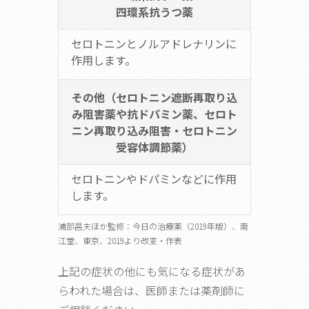
四環系抗うつ薬
セロトニンとノルアドレナリンに
作用します。
その他（セロトニン遮断再取り込
み阻害薬や抗ドパミン薬、セロト
ニン再取り込み阻害・セロトニン
受容体調節薬）
セロトニンやドパミンなどに作用
します。
浦部昌夫ほか監修：今日の治療薬（2019年版）、南
江堂、東京、2019より改変・作表
上記の症状の他にも気になる症状があ
らわれた場合は、医師または薬剤師に