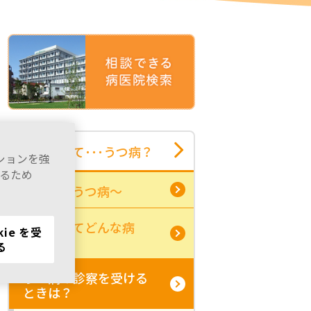
もしかして･･･うつ病？
ーションを強
るため
教えて～うつ病～
うつ病ってどんな病
kie を受
気？
る
うつ病の診察を受ける
ときは？