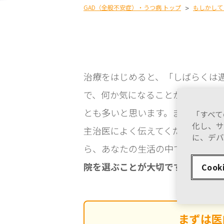
GAD（全般不安症）・うつ病 トップ
>
もしかして
治療をはじめると、「しばらくは
で、何か気になることがあれば、
とも多いと思います。また、自分
「すべて
化し、サ
主治医によく伝えてください。治
に、デバ
ら、あなたの生活の中で、
通いや
院を選ぶことが大切です。
Cook
まずは
医