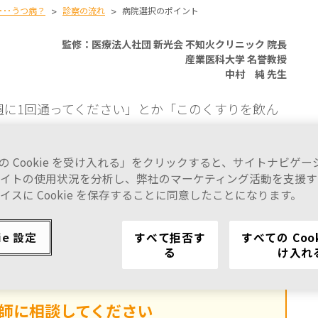
･･･うつ病？
>
診察の流れ
>
病院選択のポイント
監修：医療法人社団 新光会 不知火クリニック 院長
産業医科大学 名誉教授
中村 純 先生
週に1回通ってください」とか「このくすりを飲ん
すぐに相談にいらしてください」などといわれるこ
自身で病気の原因と考えていることなどがあれば、
の Cookie を受け入れる」をクリックすると、サイトナビゲ
イトの使用状況を分析し、弊社のマーケティング活動を支援す
療にはそれなりの時間がかかることもありますか
イスに Cookie を保存することに同意したことになります。
すさや診療時間などを考えて、治療が続けられる病
ie 設定
すべて拒否す
すべての Coo
る
け入れ
師に相談してください