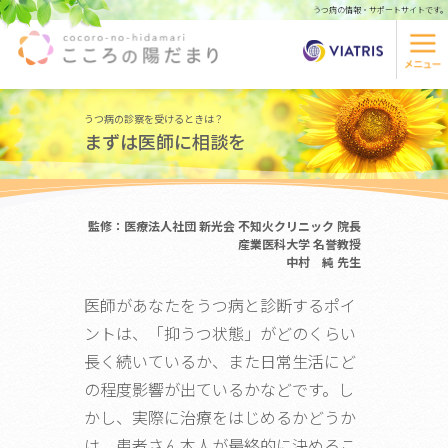
うつ病の情報・サポートサイトです。
うつ病の診察を受けるときは？
まずは医師に相談を
監修：医療法人社団 新光会 不知火クリニック 院長
産業医科大学 名誉教授
中村 純 先生
医師があなたをうつ病と診断するポイ
ントは、「抑うつ状態」がどのくらい
長く続いているか、また日常生活にど
の程度影響が出ているかなどです。し
かし、実際に治療をはじめるかどうか
は、患者さん本人が最終的に決めるこ