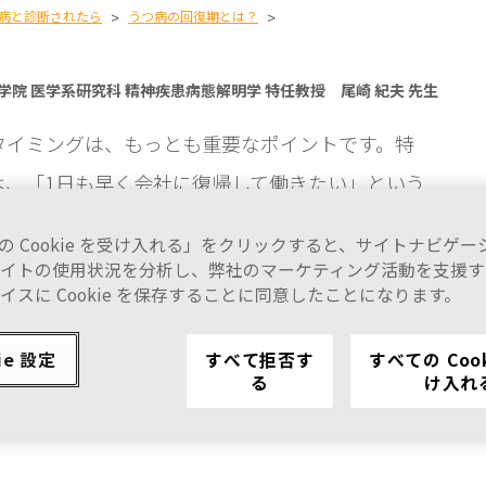
病と診断されたら
>
うつ病の回復期とは？
>
院 医学系研究科 精神疾患病態解明学 特任教授 尾崎 紀夫 先生
タイミングは、もっとも重要なポイントです。特
は、「1日も早く会社に復帰して働きたい」という
の Cookie を受け入れる」をクリックすると、サイトナビゲ
イトの使用状況を分析し、弊社のマーケティング活動を支援す
る気持ち、消えてしまいたいと思うことなどの症状
イスに Cookie を保存することに同意したことになります。
っているという状態になったら、それが復帰へのリ
ています。
ie 設定
すべて拒否す
すべての Coo
る
け入れ
があらわれた場合は、医師または薬剤師にご相談く