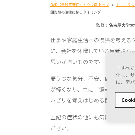
GAD（全般不安症）・うつ病 トップ
>
もし、うつ
回復期の治療に移るタイミング
監修：名古屋大学大学
仕事や家庭生活への復帰を考える
に、会社を休職している患者さん
思いが強いものです。
「すべて
化し、サ
憂うつな気分、不安、自分を責め
に、デバ
が軽くなり、主に「億劫さ」が残
ハビリを考えはじめる目安とされ
Cook
上記の症状の他にも気になる症状
ださい。