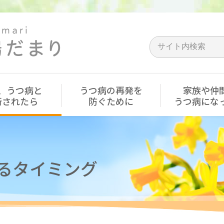
、うつ病と
うつ病の再発を
家族や仲
断されたら
防ぐために
うつ病にな
るタイミング