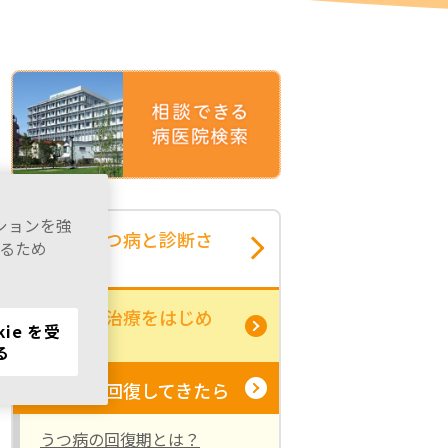
ーションを強
もし、うつ病と診断さ
るため
れたら
うつ病の治療をはじめ
kie を受
たら
る
うつ病が回復してきたら
うつ病の回復期とは？