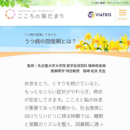
うつ病の情報・サポートサイトです。
うつ病が回復してきたら
うつ病の回復期とは？
監修：名古屋大学大学院 医学系研究科 精神疾患病
態解明学 特任教授 尾崎 紀夫 先生
休息をとり、くすりを続けていると、
もっともつらい症状がやわらぎ、病状
が安定してきます。こころと脳の休息
が重要であった時期から、社会復帰に
向けたリハビリに移る時期では、睡眠
と覚醒のリズムを整え、図書館に通っ