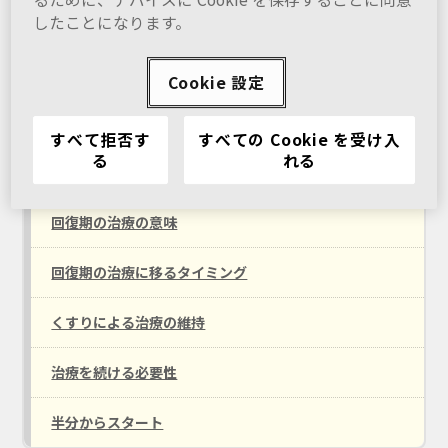
もし、うつ病と診断されたら
したことになります。
うつ病の治療をはじめたら
Cookie 設定
うつ病が回復してきたら
すべて拒否す
すべての Cookie を受け入
る
れる
うつ病の回復期とは？
回復期の治療の意味
回復期の治療に移るタイミング
くすりによる治療の維持
治療を続ける必要性
半分からスタート