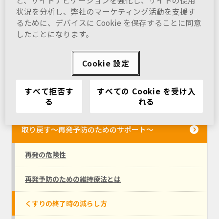
と、サイトナビゲーションを強化し、サイトの使用
状況を分析し、弊社のマーケティング活動を支援す
家族・仲間のサポートに関するQ&A
るために、デバイスに Cookie を保存することに同意
したことになります。
気づく～受診までのサポート～
Cookie 設定
はじめる～治療をはじめたころのサポート～
すべて拒否す
すべての Cookie を受け入
る
れる
つづける～回復してきたころのサポート～
取り戻す～再発予防のためのサポート～
再発の危険性
再発予防のための維持療法とは
くすりの終了時の減らし方