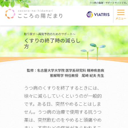
うつ病の情報・サポートサイトです。
取り戻す～再発予防のためのサポート～
くすりの終了時の減らし
方
監修：名古屋大学大学院 医学系研究科 精神疾患病
態解明学 特任教授 尾崎 紀夫 先生
うつ病のくすりを終了するときには、
徐々に減らしていくというのが一般的
です。ある日、突然やめることはしま
せん。うつ病の治療で使用する抗うつ
薬は、突然飲むのをやめると頭痛やめ
まい、不安などの症状があらわれるこ