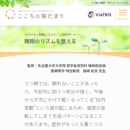
うつ病の情報・サポートサイトです。
つづける～回復してきたころのサポート～
睡眠のリズムを整える
監修：名古屋大学大学院 医学系研究科 精神疾患病
態解明学 特任教授 尾崎 紀夫 先生
うつ病では、眠れないことがあった
り、午前中に抑うつ気分が強く、午後
から夕方にかけて軽くなってくる“日内
変動”という波が起こるため、昼夜が逆
転してしまう生活パターンになること
があります。症状がもっとも重くつら